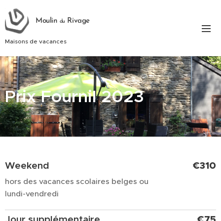
Moulin
Rivage
du
Maisons de vacances
Prix Fournil 2023
Weekend
€310
hors des vacances scolaires belges ou
lundi-vendredi
Jour supplémentaire
€75