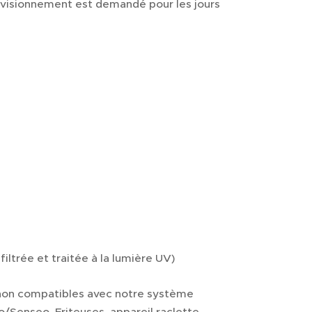
provisionnement est demandé pour les jours
iltrée et traitée à la lumière UV)
r non compatibles avec notre système
o/Senseo, Friteuses, appareil raclette