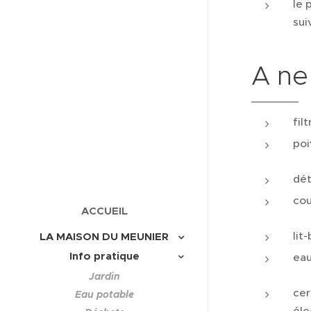
le 
sui
A ne
fil
poi
dét
cou
ACCUEIL
lit
LA MAISON DU MEUNIER
Info pratique
eau
Jardin
cer
Eau potable
éle