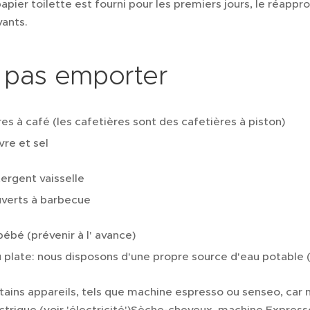
papier toilette est fourni pour les premiers jours, le réap
vants.
 pas emporter
tres à café (les cafetières sont des cafetières à piston)
vre et sel
ergent vaisselle
verts à barbecue
-bébé (prévenir à l' avance)
 plate: nous disposons d'une propre source d'eau potable (f
tains appareils, tels que machine espresso ou senseo, ca
ctrique (voir 'électricité')Sèche-cheveux, machine Express