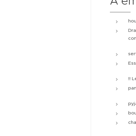
A em
hou
Dra
con
ser
Ess
!! 
pan
pyj
bou
cha