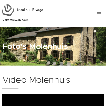
Moulin
Rivage
du
Vakantiewoningen
Foto's Molenhuis
Video Molenhuis