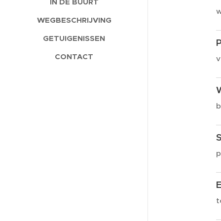
IN DE BUURT
w
WEGBESCHRIJVING
GETUIGENISSEN
P
CONTACT
v
b
p
t