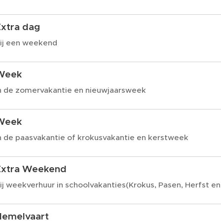
Extra dag
ij een weekend
Week
n de zomervakantie en nieuwjaarsweek
Week
n de paasvakantie of krokusvakantie en kerstweek
Extra Weekend
ij weekverhuur in schoolvakanties(Krokus, Pasen, Herfst en
Hemelvaart