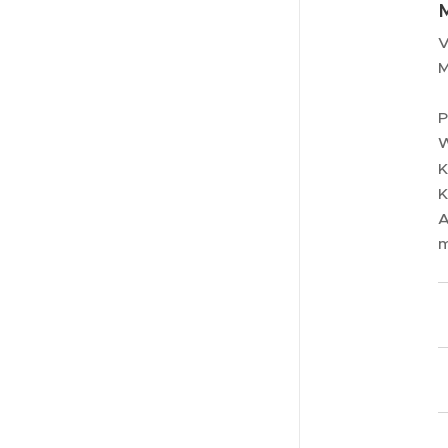
V
M
P
W
K
K
A
m
v