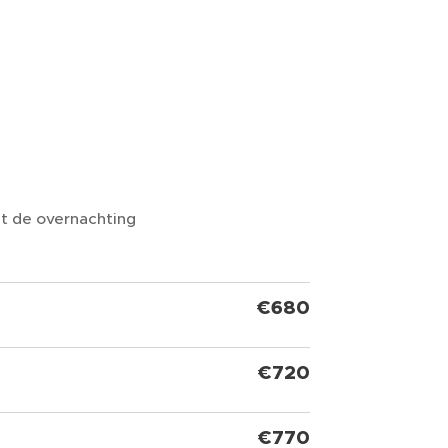
alt de overnachting
€680
€720
€770