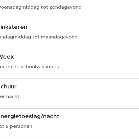
oensdagmiddag tot zondagavond
inksteren
rijdagmiddag tot maandagavond
Week
uiten de schoolvakanties
Schuur
er nacht
Energietoeslag/nacht
ot 8 personen